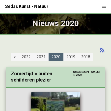
Sedas Kunst - Natuur
Nieuws 2020
«
2022
2021
2020
2019
2018
Zomertijd = buiten
Gepubliceerd - Sat, Jul
4, 2020
schilderen plezier