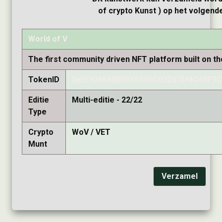
of crypto Kunst ) op het volgend
World of V
The first community driven NFT platform built on t
TokenID
0x5E6265680087520DC022d75f4C45F9C
Editie
Multi-editie - 22/22
Type
Crypto
WoV / VET
Munt
Verzamel